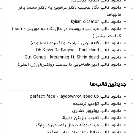
دانلود قالب امباپه دیکتاتور
دانلود قالب نگاه عجیب دکتر عراقچی به دکتر محمد باقر
قالیباف
دانلود قالب kylian dictator
دانلود قالب مرد سیاه پوست در حال نگاه به دوربین - son (
کیفیت بیشتر )
دانلود قالب قلعه نویی ناراحت و افسرده (متفاوت)
دانلود قالب Oh Kevin De Bruyne - Paul Hand
دانلود قالب Gut Genug - kitschrieg ft. Shirin david
دانلود قالب امیر قلعه‌نویی با ساعت رولکس(ورژن اصلی)
جدیدترین قالب‌ها
دانلود قالب perfect face - laydownrot sped up
دانلود قالب ترامپ ترسیده
دانلود قالب یوتیوبر فشاری
دانلود قالب تعجب بازیکن آفریقا
دانلود قالب مرد دیوونه درحال رقصیدن در پارک
دانلود قالب بیلاخ نشان دادن باب اسفنجی