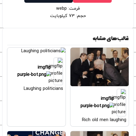
فرمت: webp
حجم: 73 کیلوبایت
قالب‌های مشابه
imgflip
Laughing politicians
imgflip
Rich old men laughing