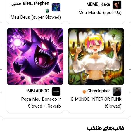
alien_stephen
ادمین
MEME_Kaka
Meu Mundo (sped Up)
Meu Deus (super Slowed)
iMBLADEOG
Christopher
Pega Meu Boneco 2
O MUNDO INTERIOR FUNK
Slowed + Reverb
(Slowed)
قالب‌های منتخب