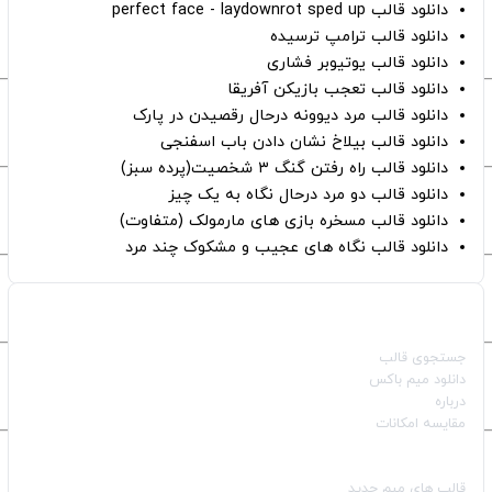
دانلود قالب perfect face - laydownrot sped up
دانلود قالب ترامپ ترسیده
دانلود قالب یوتیوبر فشاری
دانلود قالب تعجب بازیکن آفریقا
دانلود قالب مرد دیوونه درحال رقصیدن در پارک
دانلود قالب بیلاخ نشان دادن باب اسفنجی
دانلود قالب راه رفتن گنگ ۳ شخصیت(پرده سبز)
دانلود قالب دو مرد درحال نگاه به یک چیز
دانلود قالب مسخره بازی های مارمولک (متفاوت)
دانلود قالب نگاه های عجیب و مشکوک چند مرد
صفحات اصلی
جستجوی قالب
دانلود میم باکس
درباره
مقایسه امکانات
دسته بندی قالب‌ها
قالب‌ های میم جدید