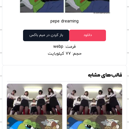
pepe dreaming
دانلود
باز کردن در میم باکس
فرمت: webp
حجم: 77 کیلوبایت
قالب‌های مشابه