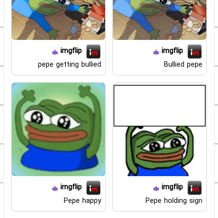
imgflip
imgflip
pepe getting bullied
Bullied pepe
imgflip
imgflip
Pepe happy
Pepe holding sign