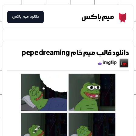
Meme Box
میم باکس
دانلود میم باکس
دانلود قالب میم خام pepe dreaming
imgflip