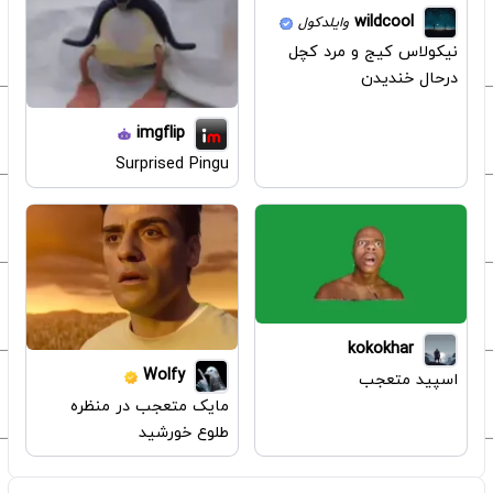
wildcool
وایلدکول
نیکولاس کیج و مرد کچل
درحال خندیدن
imgflip
Surprised Pingu
kokokhar
Wolfy
اسپید متعجب
مایک متعجب در منظره
طلوع خورشید