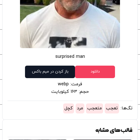
surprised man
دانلود
باز کردن در میم باکس
فرمت: webp
حجم: 163 کیلوبایت
تگ‌ها:
تعجب
متعجب
مرد
کچل
قالب‌های مشابه