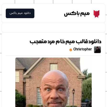
Meme Box
میم باکس
دانلود میم باکس
دانلود قالب میم خام مرد متعجب
Christopher