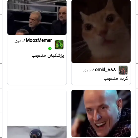
MoozMemer
ادمین
پزشکیان متعجب
omid_888
ادمین
گربه متعجب