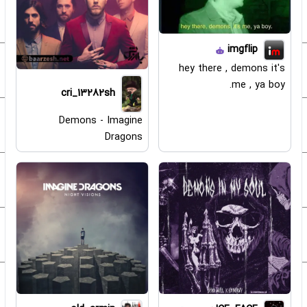
imgflip
hey there , demons it's
me , ya boy.
cri_13282sh
Demons - Imagine
Dragons