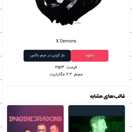
X Demons
دانلود
باز کردن در میم باکس
فرمت: mp3
حجم: 2.2 مگابایت
قالب‌های مشابه