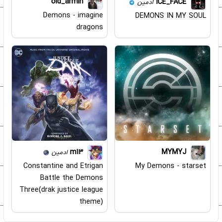
old_armin
ICE_FACE
ادمین
Demons - imagine
DEMONS IN MY SOUL
dragons
m13
MYMYJ
ادمین
Constantine and Etrigan
My Demons - starset
Battle the Demons
Three(drak justice league
theme)