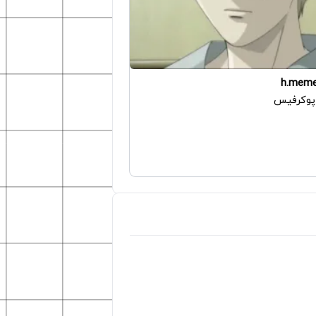
h.mem
پوکرفیس