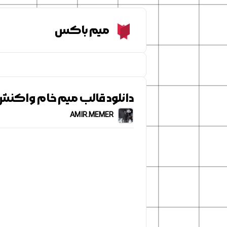
Meme Box
میم باکس
دانلود قالب میم خام واکنش ص
AMIR.MEMER