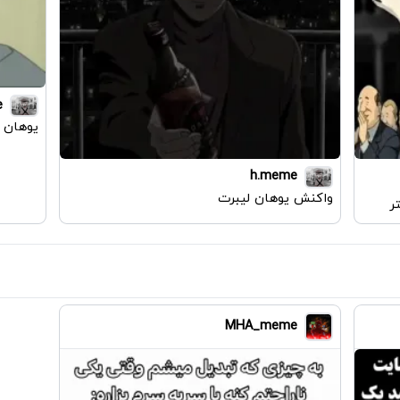
e
یوهان 
h.meme
واکنش یوهان لیبرت
ر
MHA_meme