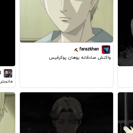
farazkhan
واکنش صادقانه یوهان پوکرفیس
R
مانستر 