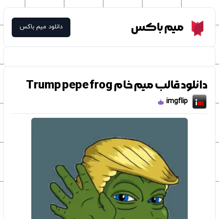
Meme Box
میم باکس
دانلود میم باکس
دانلود قالب میم خام Trump pepe frog
imgflip