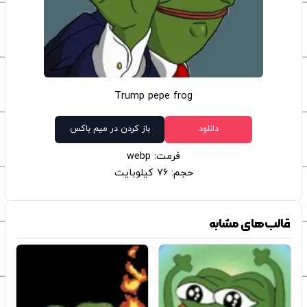
Trump pepe frog
دانلود
باز کردن در میم باکس
فرمت: webp
حجم: 76 کیلوبایت
قالب‌های مشابه