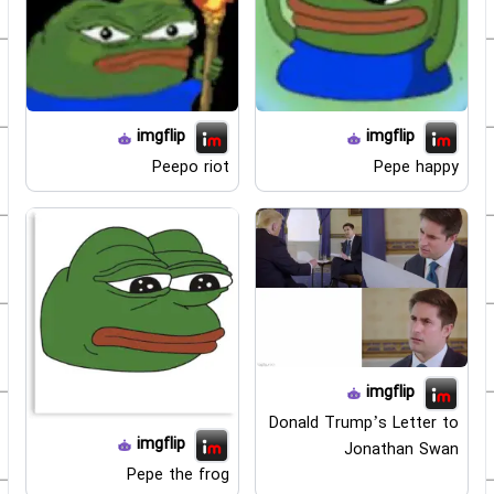
imgflip
imgflip
Peepo riot
Pepe happy
imgflip
Donald Trump’s Letter to
imgflip
Jonathan Swan
Pepe the frog