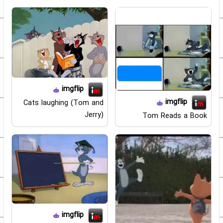
imgflip
imgflip
Cats laughing (Tom and
Jerry)
Tom Reads a Book
imgflip