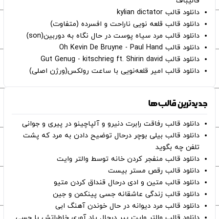
قالیباف
دانلود قالب kylian dictator
دانلود قالب قلعه نویی ناراحت و افسرده (متفاوت)
دانلود قالب مرد سیاه پوست در حال نگاه به دوربین(son)
دانلود قالب Oh Kevin De Bruyne - Paul Hand
دانلود قالب Gut Genug - kitschrieg ft. Shirin david
دانلود قالب امیر قلعه‌نویی با ساعت رولکس(ورژن اصلی)
جدیدترین قالب‌ها
دانلود قالب رفاقت رابرت دنیرو و آلپاچینو در پیری و جوانی
دانلود قالب بیلی بوچر درحال توضیح دادن به مرد که پشت
تلفن چه بگوید
دانلود قالب منفجر کردن خانه توسط والتر وایت
دانلود قالب رقص مستر بیست
دانلود قالب متین و ادی درحال قنداق کردن متیو
دانلود قالب زندگی عاشقانه جسی پینکمن و جین
دانلود قالب مرد دیوانه در حال خوندن آهنگ ابی
دانلود قالب والتر وایت پیر درحال یاد آوری خاطراتش با جسی