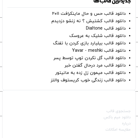
جدیدترین قالب‌ها
دانلود قالب حس و حال ماینکرافت ۲۰۱۱
دانلود قالب کشتیش ؟ نه زنشو دزدیدم
دانلود قالب Dialtone
دانلود قالب شلیک به عروسک
دانلود قالب بیلیارد بازی کردن با تفنگ
دانلود قالب Yavar - meshki
دانلود قالب گل نکردن توپ توسط پسر
دانلود قالب مرد درحال گفتن خبر
دانلود قالب میمون زل زده به مانیتور
دانلود قالب زندگی خوب کریستوف والتز
صفحات اصلی
جستجوی قالب
دانلود میم باکس
درباره
مقایسه امکانات