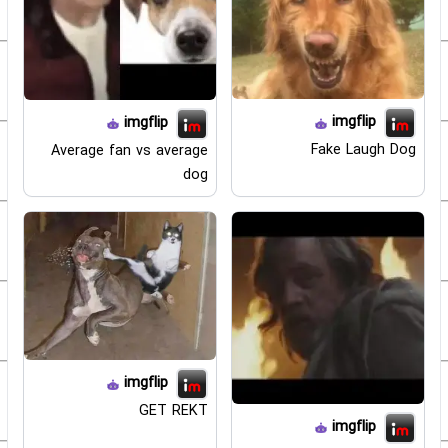
imgflip
imgflip
Fake Laugh Dog
Average fan vs average
dog
imgflip
GET REKT
imgflip