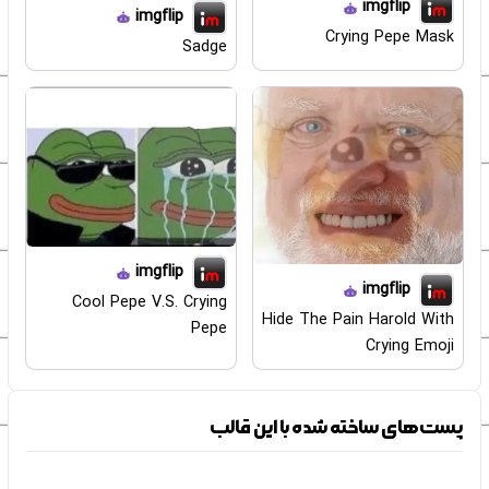
imgflip
imgflip
Crying Pepe Mask
Sadge
imgflip
imgflip
Cool Pepe V.S. Crying
Hide The Pain Harold With
Pepe
Crying Emoji
پست‌های ساخته شده با این قالب