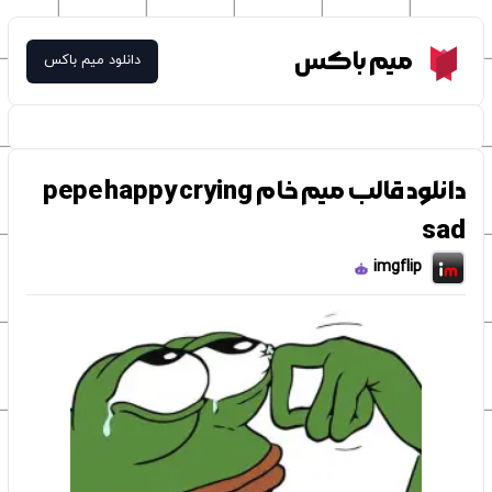
Meme Box
میم باکس
دانلود میم باکس
دانلود قالب میم خام pepe happy crying
sad
imgflip