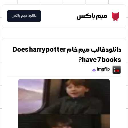
Meme Box
میم باکس
دانلود میم باکس
دانلود قالب میم خام Does harry potter
have 7 books?
imgflip