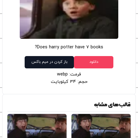
Does harry potter have 7 books?
دانلود
باز کردن در میم باکس
فرمت: webp
حجم: 34 کیلوبایت
قالب‌های مشابه