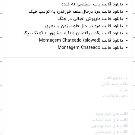
دانلود قالب باب اسفنجی له شده
دانلود قالب مرد درحال علف خوراندن به ترامپ فیک
دانلود قالب داریوش اقبالی در جنگ
دانلود قالب مرد در حال فلوت زدن با بطری
دانلود قالب رقص رقاصان و افراد مشهور با آهنگ نیگر
دانلود قالب Montagem Chateado (slowed)
دانلود قالب Montagem Chateado
صفحات اصلی
جستجوی قالب
دانلود میم باکس
درباره
مقایسه امکانات
دسته بندی قالب‌ها
قالب‌ های میم جدید
قالب‌ های میم منتخب
قالب‌ های میم ویدیویی
قالب‌ های میم صوتی