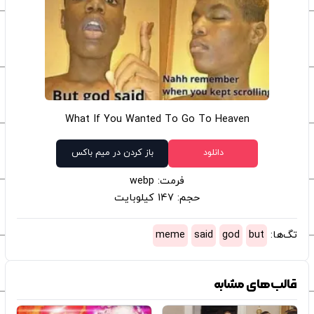
What If You Wanted To Go To Heaven
دانلود
باز کردن در میم باکس
فرمت: webp
حجم: 147 کیلوبایت
تگ‌ها:
but
god
said
meme
قالب‌های مشابه