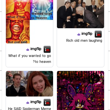
imgflip
Rich old men laughing
imgflip
What if you wanted to go
to heaven?
imgflip
He SAID Spiderman Meme