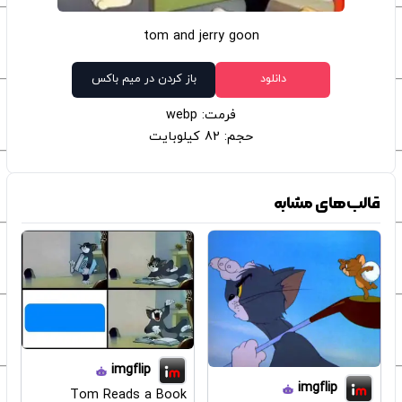
tom and jerry goon
دانلود
باز کردن در میم باکس
فرمت: webp
حجم: 82 کیلوبایت
قالب‌های مشابه
imgflip
imgflip
Tom Reads a Book