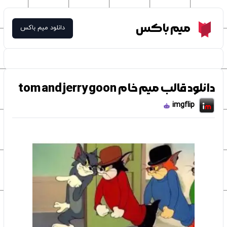
Meme Box
میم باکس
دانلود میم باکس
دانلود قالب میم خام tom and jerry goon
imgflip