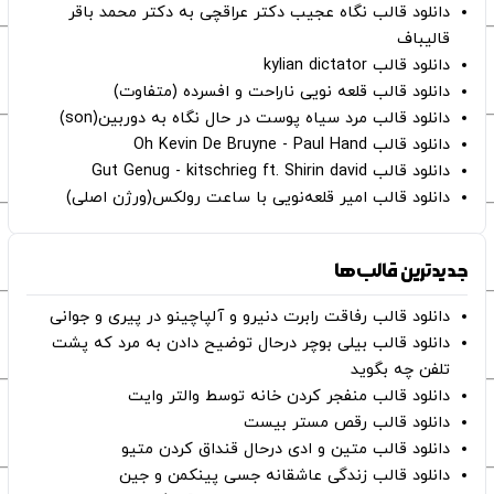
دانلود قالب نگاه عجیب دکتر عراقچی به دکتر محمد باقر
قالیباف
دانلود قالب kylian dictator
دانلود قالب قلعه نویی ناراحت و افسرده (متفاوت)
دانلود قالب مرد سیاه پوست در حال نگاه به دوربین(son)
دانلود قالب Oh Kevin De Bruyne - Paul Hand
دانلود قالب Gut Genug - kitschrieg ft. Shirin david
دانلود قالب امیر قلعه‌نویی با ساعت رولکس(ورژن اصلی)
جدیدترین قالب‌ها
دانلود قالب رفاقت رابرت دنیرو و آلپاچینو در پیری و جوانی
دانلود قالب بیلی بوچر درحال توضیح دادن به مرد که پشت
تلفن چه بگوید
دانلود قالب منفجر کردن خانه توسط والتر وایت
دانلود قالب رقص مستر بیست
دانلود قالب متین و ادی درحال قنداق کردن متیو
دانلود قالب زندگی عاشقانه جسی پینکمن و جین