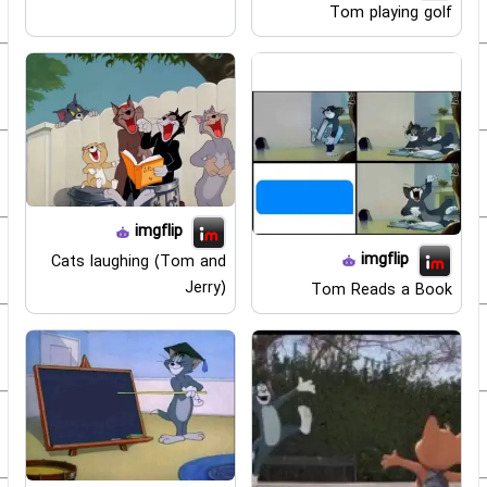
Tom playing golf
imgflip
imgflip
Cats laughing (Tom and
Jerry)
Tom Reads a Book