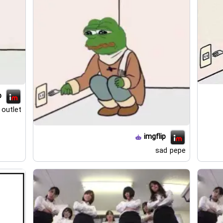
p
 outlet
imgflip
sad pepe