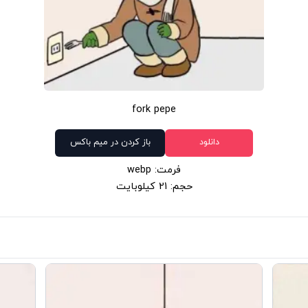
fork pepe
دانلود
باز کردن در میم باکس
فرمت: webp
حجم: 21 کیلوبایت