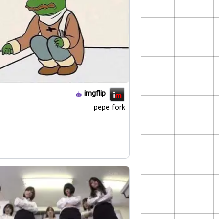
imgflip
pepe fork