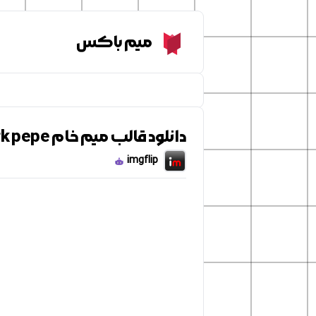
Meme Box
میم باکس
دانلود قالب میم خام fork pepe
imgflip