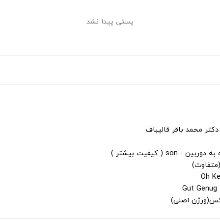
پستی پیدا نشد
دکتر محمد باقر قالیباف
s ( کیفیت بیشتر )
(متفاوت)
لکس(ورژن اصلی)