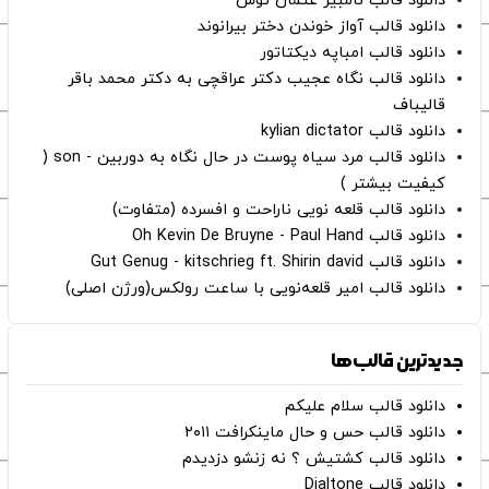
دانلود قالب نامبیر عثمان ‌توش
دانلود قالب آواز خوندن دختر بیرانوند
دانلود قالب امباپه دیکتاتور
دانلود قالب نگاه عجیب دکتر عراقچی به دکتر محمد باقر
قالیباف
دانلود قالب kylian dictator
دانلود قالب مرد سیاه پوست در حال نگاه به دوربین - son (
کیفیت بیشتر )
دانلود قالب قلعه نویی ناراحت و افسرده (متفاوت)
دانلود قالب Oh Kevin De Bruyne - Paul Hand
دانلود قالب Gut Genug - kitschrieg ft. Shirin david
دانلود قالب امیر قلعه‌نویی با ساعت رولکس(ورژن اصلی)
جدیدترین قالب‌ها
دانلود قالب سلام علیکم
دانلود قالب حس و حال ماینکرافت ۲۰۱۱
دانلود قالب کشتیش ؟ نه زنشو دزدیدم
دانلود قالب Dialtone