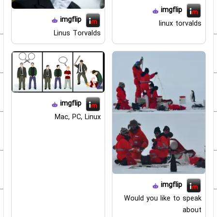
imgflip
imgflip
linux torvalds
Linus Torvalds
imgflip
Mac, PC, Linux
imgflip
Would you like to speak
about