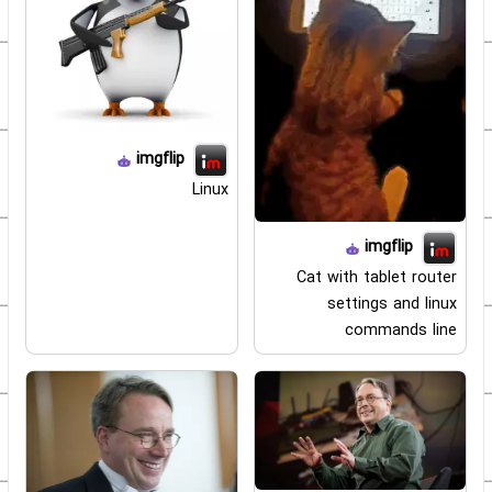
imgflip
Linux
imgflip
Cat with tablet router
settings and linux
commands line