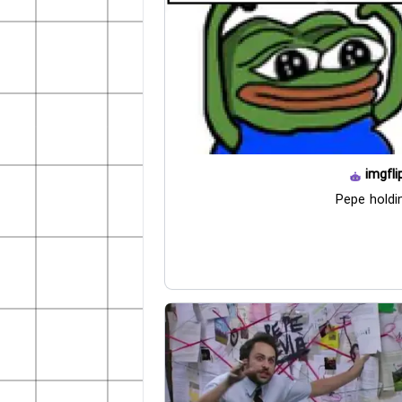
imgfli
Pepe holdi