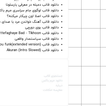
دانلود قالب دمبله در معرفی بارسلونا
دانلود قالب لوگوی جام سراسری میم با
دانلود قالب اصلا اون چیکار میکنه؟
دانلود قالب آهنگ خواندن مرد با صدای 
دانلود قالب بوی دورچی
دانلود قالب Ettefaghaye Bad - Tlkhoon
دانلود قالب سیاستمدار واقعی
دانلود قالب crave you funk(extended version)
دانلود قالب (Intro Slowed) Akuran
صفحات اصلی
جستجوی قالب
دانلود میم باکس
درباره
مقایسه امکانات
دسته بندی قالب‌ها