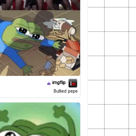
imgflip
Bullied pepe