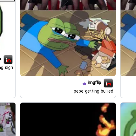
p
ng sign
imgflip
pepe getting bullied