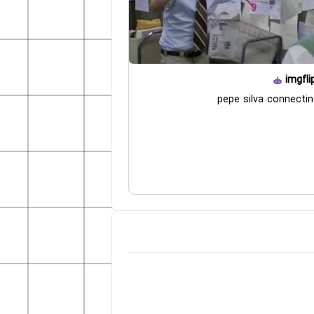
imgfli
pepe silva connecti