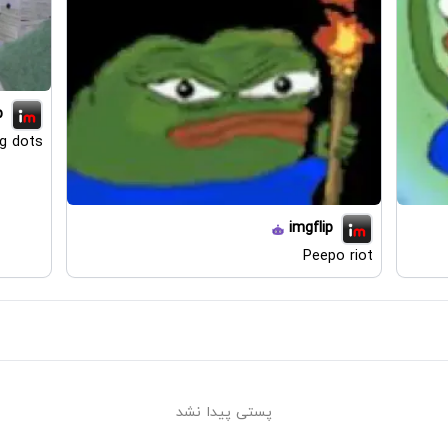
p
ng dots
imgflip
Peepo riot
پستی پیدا نشد