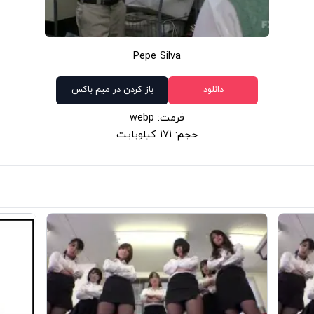
Pepe Silva
دانلود
باز کردن در میم باکس
فرمت: webp
حجم: 171 کیلوبایت