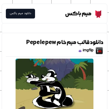
Meme Box
میم باکس
دانلود میم باکس
دانلود قالب میم خام Pepe le pew
imgflip