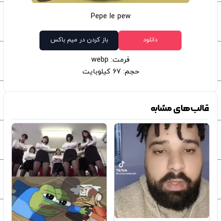
Pepe le pew
دانلود
باز کردن در میم باکس
فرمت: webp
حجم: 67 کیلوبایت
قالب‌های مشابه