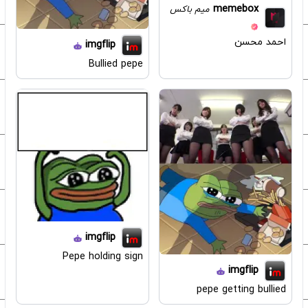
memebox
میم باکس
احمد محسن
imgflip
Bullied pepe
imgflip
Pepe holding sign
imgflip
pepe getting bullied