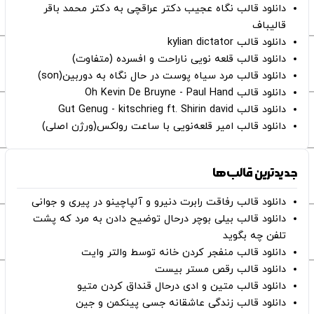
دانلود قالب نگاه عجیب دکتر عراقچی به دکتر محمد باقر
قالیباف
دانلود قالب kylian dictator
دانلود قالب قلعه نویی ناراحت و افسرده (متفاوت)
دانلود قالب مرد سیاه پوست در حال نگاه به دوربین(son)
دانلود قالب Oh Kevin De Bruyne - Paul Hand
دانلود قالب Gut Genug - kitschrieg ft. Shirin david
دانلود قالب امیر قلعه‌نویی با ساعت رولکس(ورژن اصلی)
جدیدترین قالب‌ها
دانلود قالب رفاقت رابرت دنیرو و آلپاچینو در پیری و جوانی
دانلود قالب بیلی بوچر درحال توضیح دادن به مرد که پشت
تلفن چه بگوید
دانلود قالب منفجر کردن خانه توسط والتر وایت
دانلود قالب رقص مستر بیست
دانلود قالب متین و ادی درحال قنداق کردن متیو
دانلود قالب زندگی عاشقانه جسی پینکمن و جین