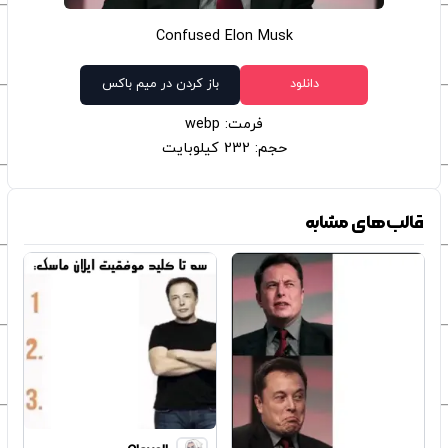
Confused Elon Musk
دانلود
باز کردن در میم باکس
فرمت: webp
حجم: 232 کیلوبایت
قالب‌های مشابه