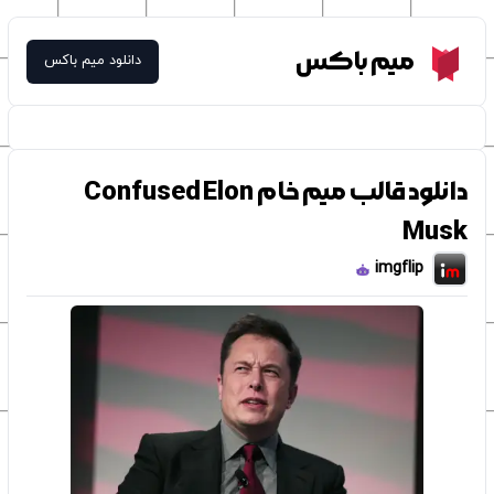
Meme Box
میم باکس
دانلود میم باکس
دانلود قالب میم خام Confused Elon
Musk
imgflip