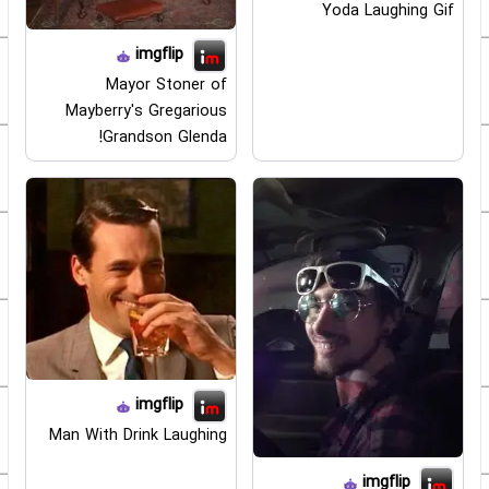
Yoda Laughing Gif
imgflip
Mayor Stoner of
Mayberry's Gregarious
Grandson Glenda!
imgflip
Man With Drink Laughing
imgflip