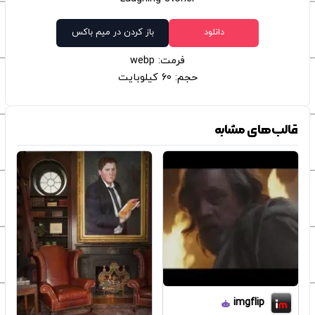
دانلود
باز کردن در میم باکس
فرمت: webp
حجم: 60 کیلوبایت
قالب‌های مشابه
imgflip