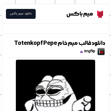
Meme Box
میم باکس
دانلود میم باکس
دانلود قالب میم خام Totenkopf Pepe
imgflip