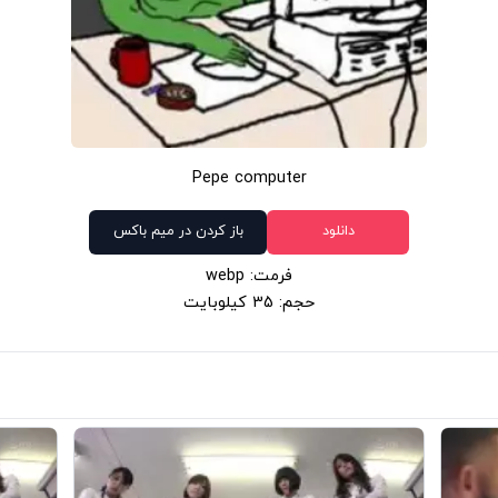
Pepe computer
دانلود
باز کردن در میم باکس
فرمت: webp
حجم: 35 کیلوبایت