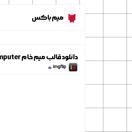
Meme Box
میم باکس
دانلود قالب میم خام Pepe computer
imgflip