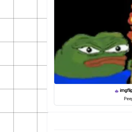
imgfli
Pee