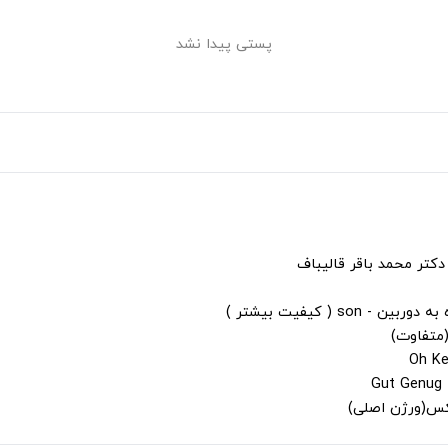
پستی پیدا نشد
دکتر محمد باقر قالیباف
s ( کیفیت بیشتر )
(متفاوت)
لکس(ورژن اصلی)