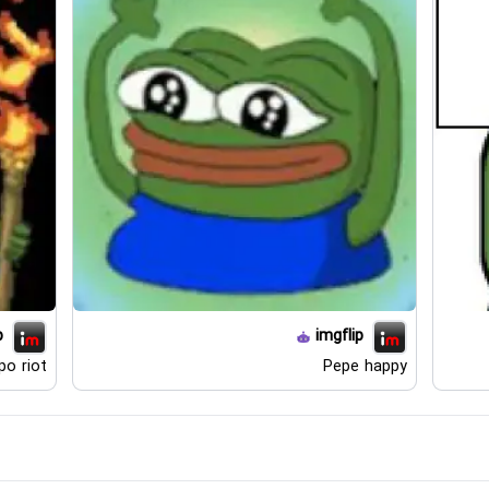
p
imgflip
po riot
Pepe happy