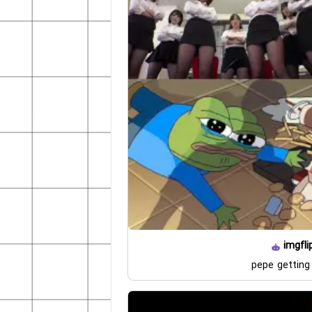
imgfli
pepe getting 