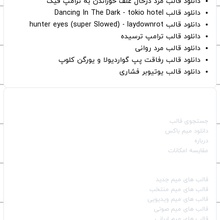
دانلود قالب مرد درحال علف خوراندن به ترامپ فیک
دانلود قالب Dancing In The Dark - tokio hotel
دانلود قالب hunter eyes (super Slowed) - laydownrot
دانلود قالب ترامپ ترسیده
دانلود قالب مرد روانی
دانلود قالب رفاقت پپ گواردیولا و یورگن کلوپ
دانلود قالب یوتیوبر فشاری
صفحات اصلی
جستجوی قالب
دانلود میم باکس
درباره
مقایسه امکانات
دسته بندی قالب‌ها
قالب‌ های میم جدید
قالب‌ های میم منتخب
قالب‌ های میم ویدیویی
قالب‌ های میم صوتی
قالب‌ های میم ایرانی