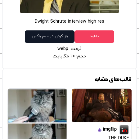
Dwight Schrute interview high res
دانلود
باز کردن در میم باکس
فرمت: webp
حجم: 1.0 مگابایت
قالب‌های مشابه
imgflip
THE DUKE