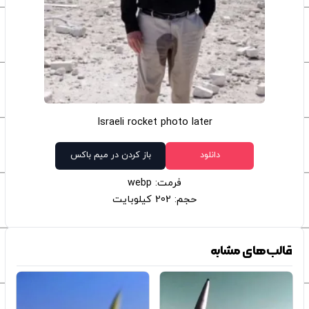
Israeli rocket photo later
دانلود
باز کردن در میم باکس
فرمت: webp
حجم: 202 کیلوبایت
قالب‌های مشابه