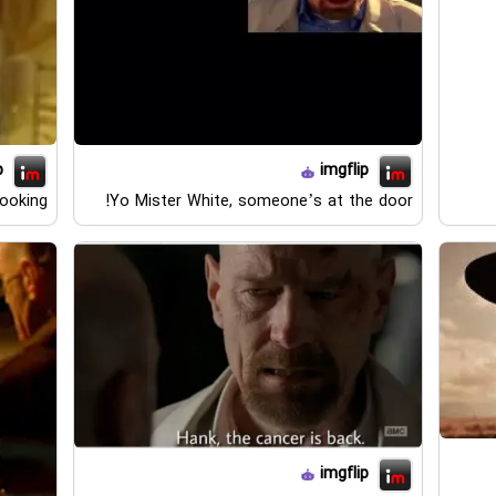
p
imgflip
cooking
Yo Mister White, someone’s at the door!
imgflip