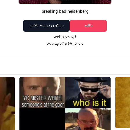
breaking bad heisenberg
دانلود
باز کردن در میم باکس
فرمت: webp
حجم: 565 کیلوبایت