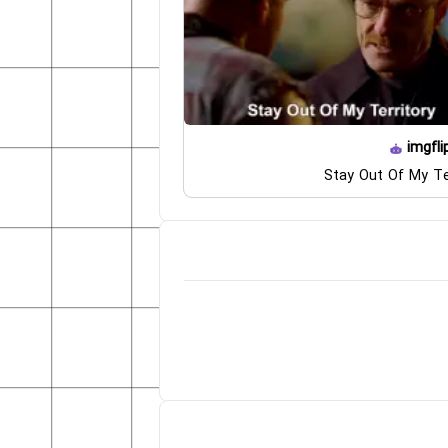
imgfli
Stay Out Of My Te