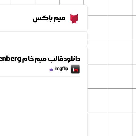
Meme Box
میم باکس
دانلود قالب میم خام breaking bad heisenberg
imgflip