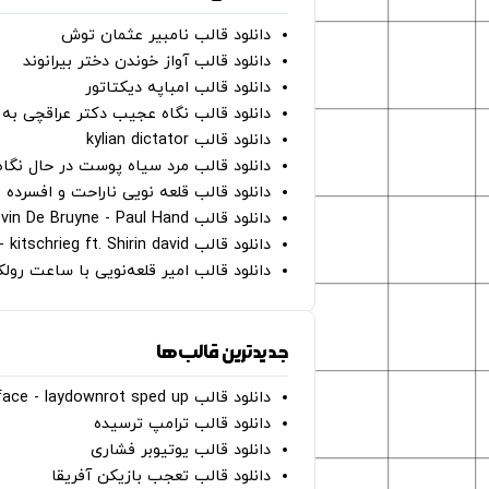
دانلود قالب نامبیر عثمان ‌توش
دانلود قالب آواز خوندن دختر بیرانوند
دانلود قالب امباپه دیکتاتور
دانلود قالب نگاه عجیب دکتر عراقچی به 
دانلود قالب kylian dictator
دانلود قالب مرد سیاه پوست در حال نگاه به دوربین - on
دانلود قالب قلعه نویی ناراحت و افسرده 
دانلود قالب Oh Kevin De Bruyne - Paul Hand
دانلود قالب Gut Genug - kitschrieg ft. Shirin david
دانلود قالب امیر قلعه‌نویی با ساعت رو
جدیدترین قالب‌ها
دانلود قالب perfect face - laydownrot sped up
دانلود قالب ترامپ ترسیده
دانلود قالب یوتیوبر فشاری
دانلود قالب تعجب بازیکن آفریقا