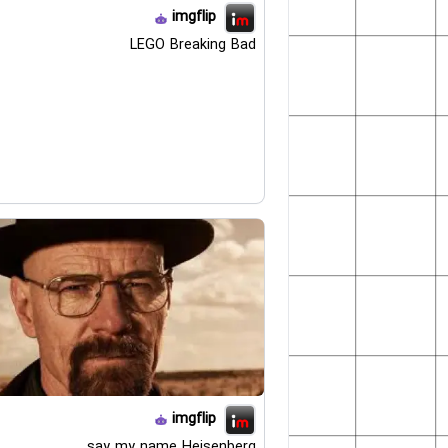
imgflip
LEGO Breaking Bad
imgflip
say my name Heisenberg