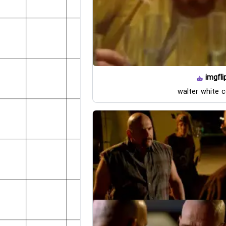
imgfli
walter white 