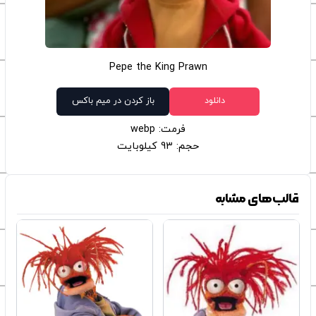
Pepe the King Prawn
دانلود
باز کردن در میم باکس
فرمت: webp
حجم: 93 کیلوبایت
قالب‌های مشابه