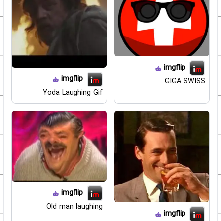
imgflip
imgflip
GIGA SWISS
Yoda Laughing Gif
imgflip
Old man laughing
imgflip