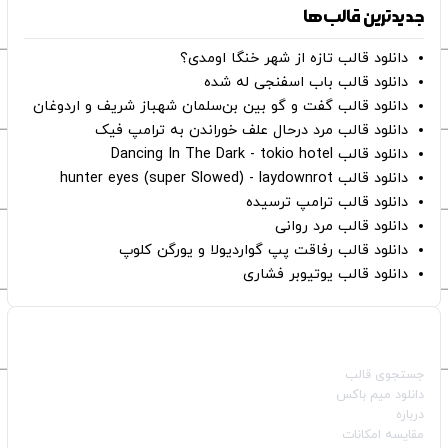
جدیدترین قالب‌ها
دانلود قالب تازه از شهر خنگا اومدی؟
دانلود قالب باب اسفنجی له شده
دانلود قالب گفت و گو بین بن‌سلمان شهباز شریف و اردوغان
دانلود قالب مرد درحال علف خوراندن به ترامپ فیک
دانلود قالب Dancing In The Dark - tokio hotel
دانلود قالب hunter eyes (super Slowed) - laydownrot
دانلود قالب ترامپ ترسیده
دانلود قالب مرد روانی
دانلود قالب رفاقت پپ گواردیولا و یورگن کلوپ
دانلود قالب یوتیوبر فشاری
صفحات اصلی
جستجوی قالب
دانلود میم باکس
درباره
مقایسه امکانات