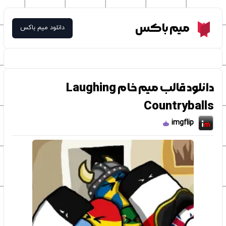
Meme Box
میم باکس
دانلود میم باکس
دانلود قالب میم خام Laughing
Countryballs
imgflip