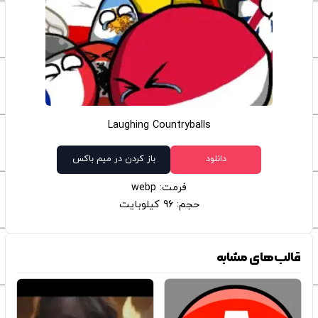
Laughing Countryballs
دانلود
باز کردن در میم باکس
فرمت: webp
حجم: 96 کیلوبایت
قالب‌های مشابه