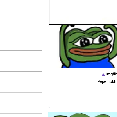
imgfli
Pepe holdi