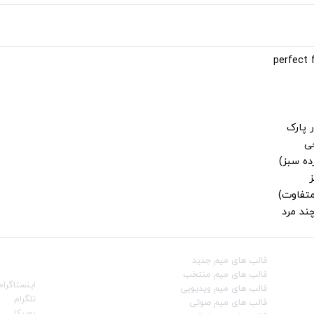
 پارک
جی
ز
متفاوت)
ند مرد
قالب‌ های میم جدید
شبکه‌ه
قالب‌ های میم منتخب
اینستاگرام
قالب‌ های میم ویدیویی
تلگرام
قالب‌ های میم صوتی
روبیکا