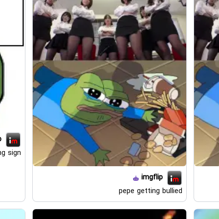
p
ng sign
imgflip
pepe getting bullied