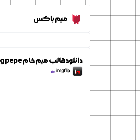
Meme Box
میم باکس
دانلود قالب میم خام Hanging pepe
imgflip