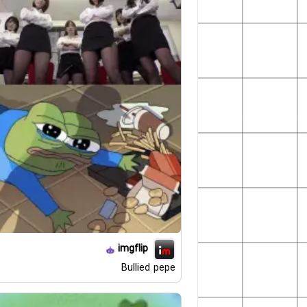
imgflip
Bullied pepe