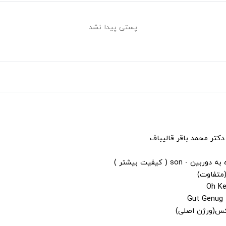
پستی پیدا نشد
دکتر محمد باقر قالیباف
s ( کیفیت بیشتر )
(متفاوت)
لکس(ورژن اصلی)