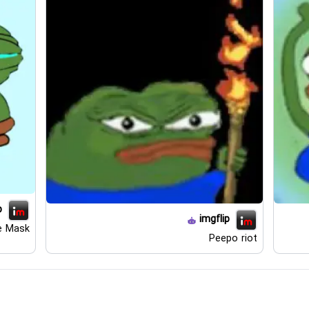
p
imgflip
e Mask
Peepo riot