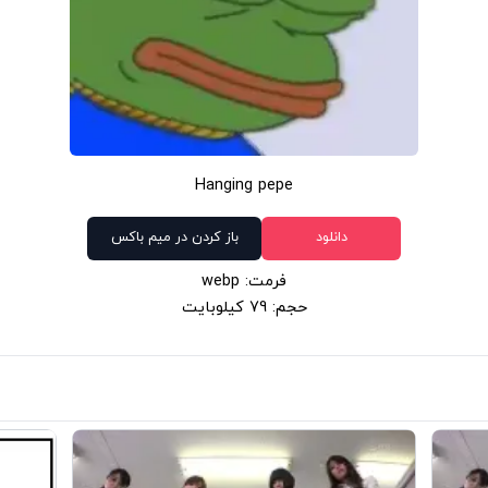
Hanging pepe
دانلود
باز کردن در میم باکس
فرمت: webp
حجم: 79 کیلوبایت