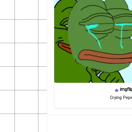
imgfli
Crying Pep