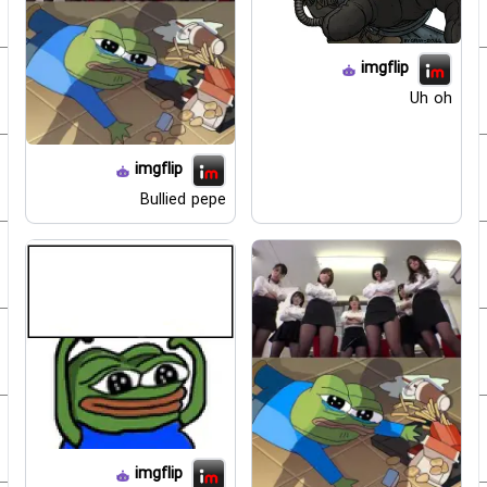
imgflip
Uh oh
imgflip
Bullied pepe
imgflip