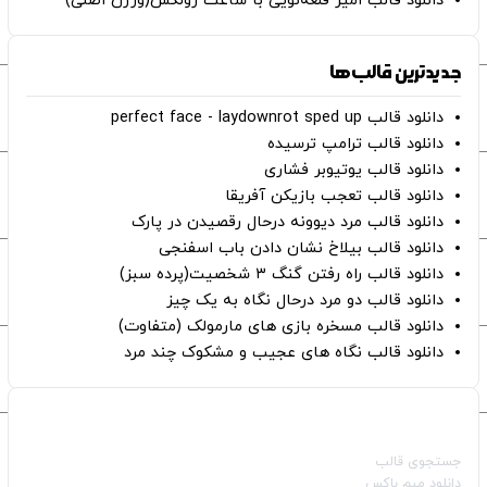
دانلود قالب امیر قلعه‌نویی با ساعت رولکس(ورژن اصلی)
جدیدترین قالب‌ها
دانلود قالب perfect face - laydownrot sped up
دانلود قالب ترامپ ترسیده
دانلود قالب یوتیوبر فشاری
دانلود قالب تعجب بازیکن آفریقا
دانلود قالب مرد دیوونه درحال رقصیدن در پارک
دانلود قالب بیلاخ نشان دادن باب اسفنجی
دانلود قالب راه رفتن گنگ ۳ شخصیت(پرده سبز)
دانلود قالب دو مرد درحال نگاه به یک چیز
دانلود قالب مسخره بازی های مارمولک (متفاوت)
دانلود قالب نگاه های عجیب و مشکوک چند مرد
صفحات اصلی
جستجوی قالب
دانلود میم باکس