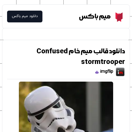
Meme Box
میم باکس
دانلود میم باکس
دانلود قالب میم خام Confused
stormtrooper
imgflip