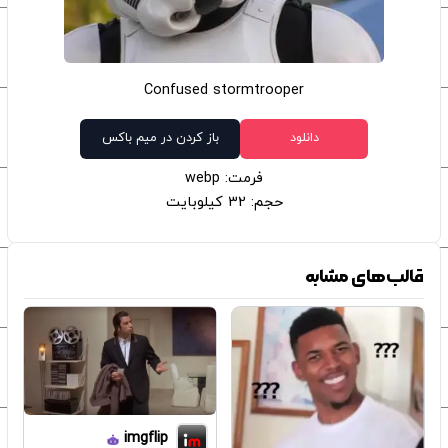
Confused stormtrooper
دانلود
باز کردن در میم باکس
فرمت: webp
حجم: 32 کیلوبایت
قالب‌های مشابه
imgflip