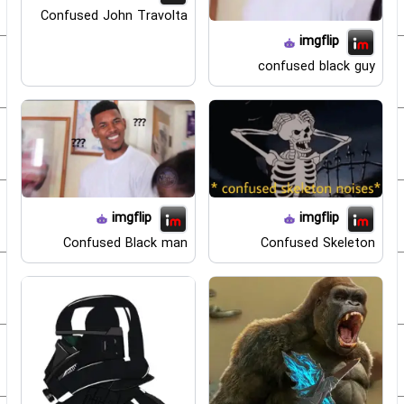
Confused John Travolta
imgflip
confused black guy
imgflip
imgflip
Confused Black man
Confused Skeleton