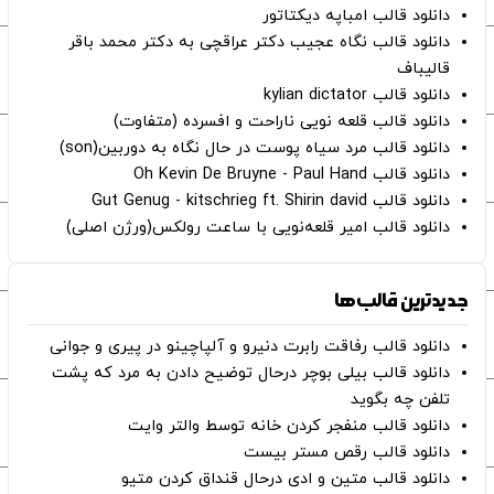
دانلود قالب امباپه دیکتاتور
دانلود قالب نگاه عجیب دکتر عراقچی به دکتر محمد باقر
قالیباف
دانلود قالب kylian dictator
دانلود قالب قلعه نویی ناراحت و افسرده (متفاوت)
دانلود قالب مرد سیاه پوست در حال نگاه به دوربین(son)
دانلود قالب Oh Kevin De Bruyne - Paul Hand
دانلود قالب Gut Genug - kitschrieg ft. Shirin david
دانلود قالب امیر قلعه‌نویی با ساعت رولکس(ورژن اصلی)
جدیدترین قالب‌ها
دانلود قالب رفاقت رابرت دنیرو و آلپاچینو در پیری و جوانی
دانلود قالب بیلی بوچر درحال توضیح دادن به مرد که پشت
تلفن چه بگوید
دانلود قالب منفجر کردن خانه توسط والتر وایت
دانلود قالب رقص مستر بیست
دانلود قالب متین و ادی درحال قنداق کردن متیو