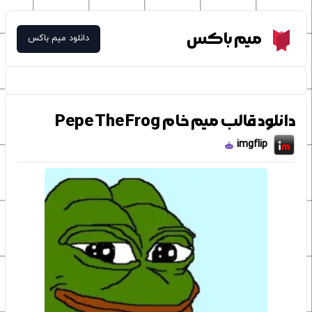
Meme Box
میم باکس
دانلود میم باکس
دانلود قالب میم خام Pepe The Frog
imgflip