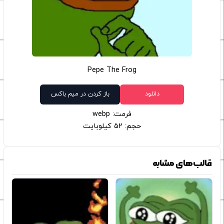
Pepe The Frog
دانلود
باز کردن در میم باکس
فرمت: webp
حجم: 52 کیلوبایت
قالب‌های مشابه