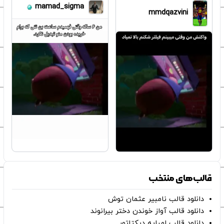
mamad_sigma
mmdqazvini
قالب‌های منتخب
دانلود قالب نامبیر عثمان ‌توش
دانلود قالب آواز خوندن دختر بیرانوند
دانلود قالب امباپه دیکتاتور