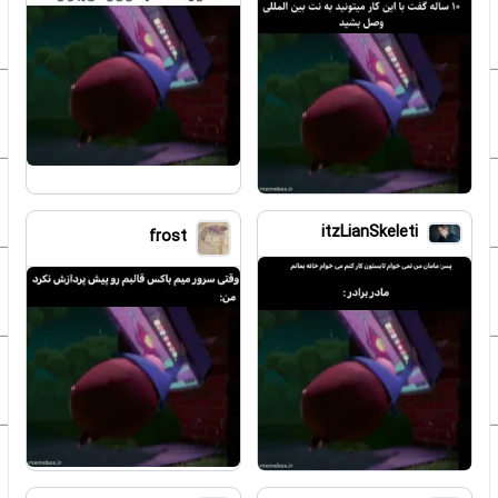
itzLianSkeleti
frost