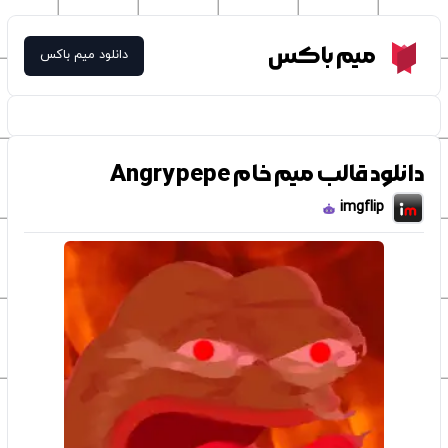
Meme Box
میم باکس
دانلود میم باکس
دانلود قالب میم خام Angry pepe
imgflip