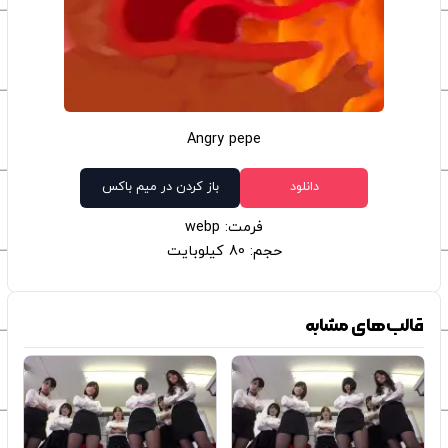
Angry pepe
دانلود
باز کردن در میم باکس
فرمت: webp
حجم: 80 کیلوبایت
قالب‌های مشابه