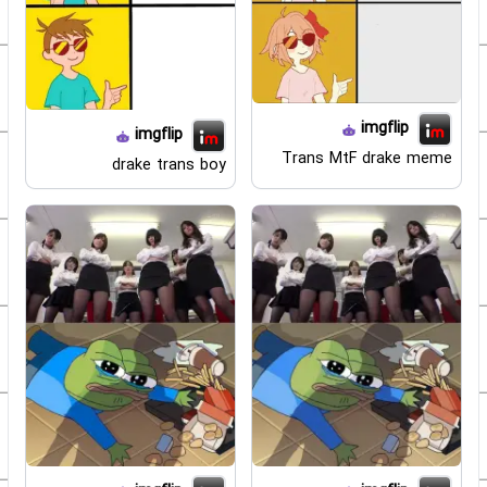
imgflip
imgflip
Trans MtF drake meme
drake trans boy