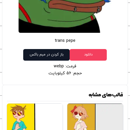
trans pepe
دانلود
باز کردن در میم باکس
فرمت: webp
حجم: 56 کیلوبایت
قالب‌های مشابه