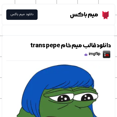
Meme Box
میم باکس
دانلود میم باکس
دانلود قالب میم خام trans pepe
imgflip