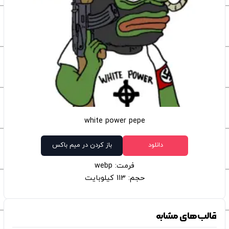
white power pepe
دانلود
باز کردن در میم باکس
فرمت: webp
حجم: 113 کیلوبایت
قالب‌های مشابه