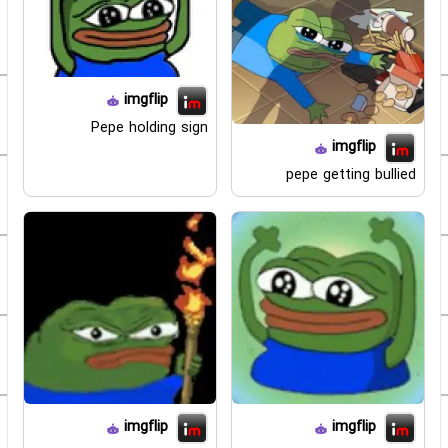
imgflip
Pepe holding sign
imgflip
pepe getting bullied
imgflip
imgflip