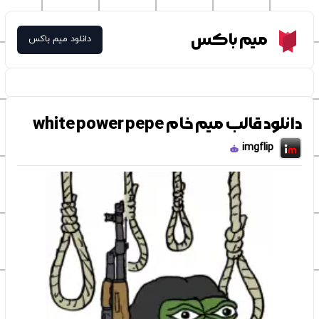
Meme Box
میم باکس
دانلود میم باکس
دانلود قالب میم خام white power pepe
imgflip