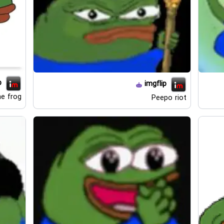
p
imgflip
e frog
Peepo riot