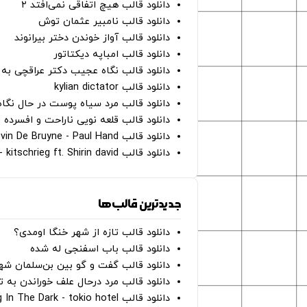
دانلود قالب هیچ اتفاقی نمی‌افتد ۲
دانلود قالب نامبیر عثمان ‌توش
دانلود قالب آواز خوندن دختر بیرانوند
دانلود قالب امباپه دیکتاتور
دانلود قالب نگاه عجیب دکتر عراقچی به 
دانلود قالب kylian dictator
دانلود قالب مرد سیاه پوست در حال نگاه به دوربین - on
دانلود قالب قلعه نویی ناراحت و افسرده 
دانلود قالب Oh Kevin De Bruyne - Paul Hand
دانلود قالب Gut Genug - kitschrieg ft. Shirin david
جدیدترین قالب‌ها
دانلود قالب تازه از شهر خنگا اومدی؟
دانلود قالب باب اسفنجی له شده
دانلود قالب گفت و گو بین بن‌سلمان شه
دانلود قالب مرد درحال علف خوراندن به 
دانلود قالب Dancing In The Dark - tokio hotel