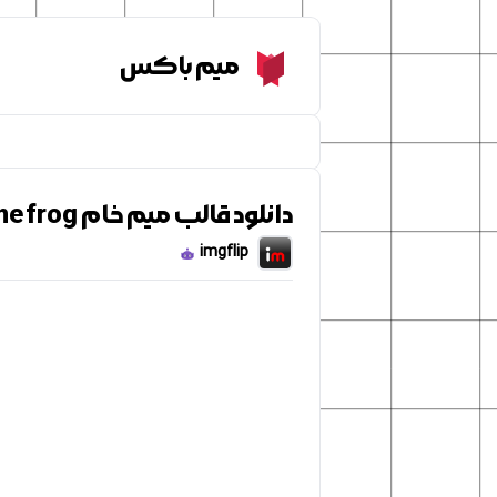
Meme Box
میم باکس
دانلود قالب میم خام pepe the frog
imgflip