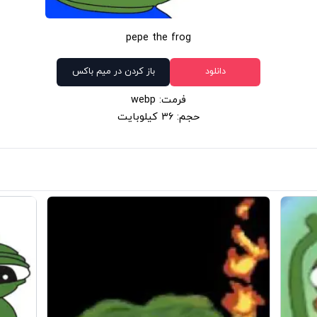
pepe the frog
دانلود
باز کردن در میم باکس
فرمت: webp
حجم: 36 کیلوبایت