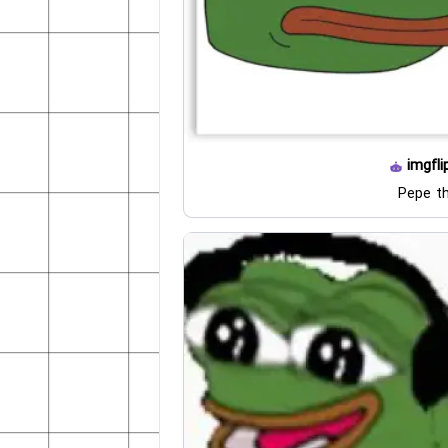
imgfli
Pepe th