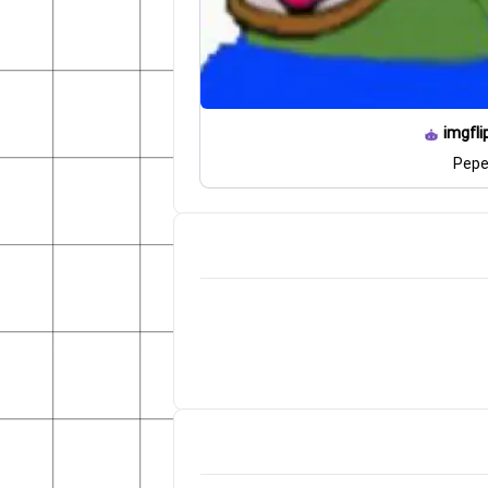
imgfli
Pepe