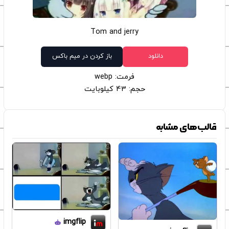
Tom and jerry
دانلود
باز کردن در میم باکس
فرمت: webp
حجم: 43 کیلوبایت
قالب‌های مشابه
imgflip