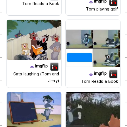
imgflip
Tom Reads a Book
Tom playing golf
imgflip
imgflip
Cats laughing (Tom and
Jerry)
Tom Reads a Book