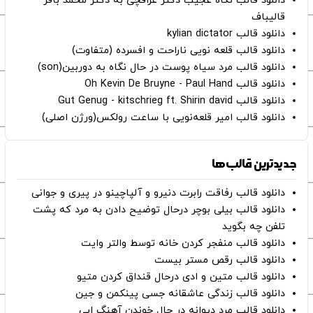
دانلود قالب نگاه عجیب دکتر عراقچی به دکتر محمد باقر
قالیباف
دانلود قالب kylian dictator
دانلود قالب قلعه نویی ناراحت و افسرده (متفاوت)
دانلود قالب مرد سیاه پوست در حال نگاه به دوربین(son)
دانلود قالب Oh Kevin De Bruyne - Paul Hand
دانلود قالب Gut Genug - kitschrieg ft. Shirin david
دانلود قالب امیر قلعه‌نویی با ساعت رولکس(ورژن اصلی)
جدیدترین قالب‌ها
دانلود قالب رفاقت رابرت دنیرو و آلپاچینو در پیری و جوانی
دانلود قالب بیلی بوچر درحال توضیح دادن به مرد که پشت
تلفن چه بگوید
دانلود قالب منفجر کردن خانه توسط والتر وایت
دانلود قالب رقص مستر بیست
دانلود قالب متین و ادی درحال قنداق کردن متیو
دانلود قالب زندگی عاشقانه جسی پینکمن و جین
دانلود قالب مرد دیوانه در حال خوندن آهنگ ابی