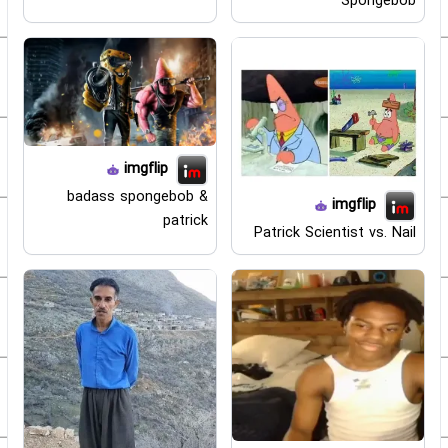
Spongebob
imgflip
badass spongebob &
imgflip
patrick
Patrick Scientist vs. Nail