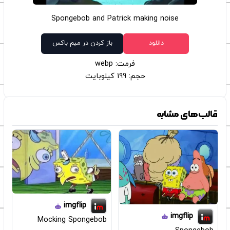
Spongebob and Patrick making noise
دانلود
باز کردن در میم باکس
فرمت: webp
حجم: 199 کیلوبایت
قالب‌های مشابه
imgflip
imgflip
Mocking Spongebob