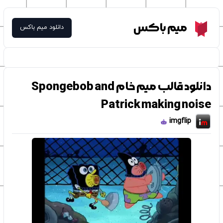
Meme Box
میم باکس
دانلود میم باکس
دانلود قالب میم خام Spongebob and
Patrick making noise
imgflip