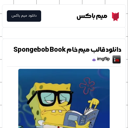
Meme Box
میم باکس
دانلود میم باکس
دانلود قالب میم خام Spongebob Book
imgflip