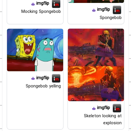
imgflip
imgflip
Mocking Spongebob
Spongebob
imgflip
Spongebob yelling
imgflip
Skeleton looking at
explosion