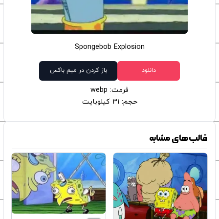
Spongebob Explosion
دانلود
باز کردن در میم باکس
فرمت: webp
حجم: 31 کیلوبایت
قالب‌های مشابه