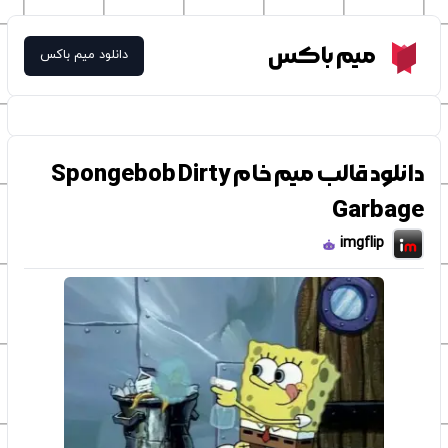
Meme Box
میم باکس
دانلود میم باکس
دانلود قالب میم خام Spongebob Dirty
Garbage
imgflip