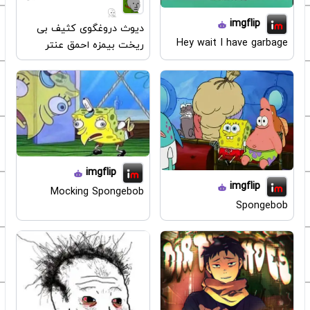
imgflip
دیوث دروغگوی کثیف بی
Hey wait I have garbage
ریخت بیمزه احمق عنتر
imgflip
imgflip
Mocking Spongebob
Spongebob