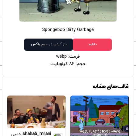
Spongebob Dirty Garbage
دانلود
باز کردن در میم باکس
فرمت: webp
حجم: 82 کیلوبایت
قالب‌های مشابه
shahab_milani
ادمین