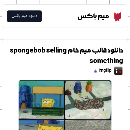
Meme Box
میم باکس
دانلود میم باکس
دانلود قالب میم خام spongebob selling
something
imgflip