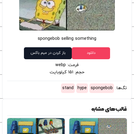
spongebob selling something
دانلود
باز کردن در میم باکس
فرمت: webp
حجم: 151 کیلوبایت
تگ‌ها:
spongebob
hype
stand
قالب‌های مشابه