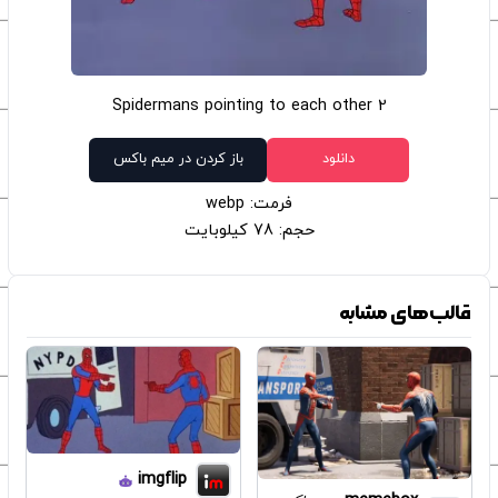
2 Spidermans pointing to each other
دانلود
باز کردن در میم باکس
فرمت: webp
حجم: 78 کیلوبایت
قالب‌های مشابه
imgflip