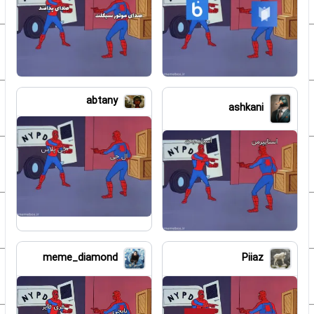
abtany
ashkani
meme_diamond
Piiaz