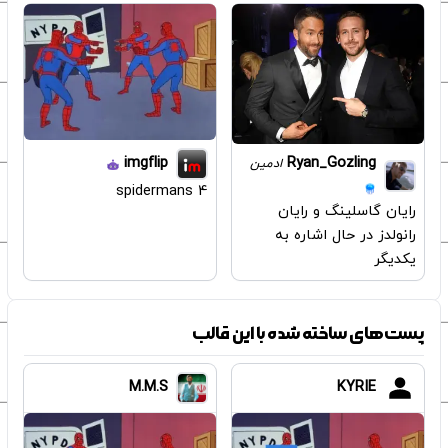
imgflip
Ryan_Gozling
ادمین
4 spidermans
رایان گاسلینگ و رایان
رانولدز در حال اشاره به
یکدیگر
پست‌های ساخته شده با این قالب
M.M.S
KYRIE