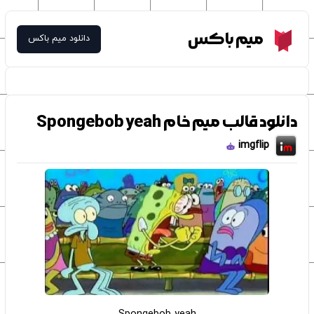
Meme Box
میم باکس
دانلود میم باکس
دانلود قالب میم خام Spongebob yeah
imgflip