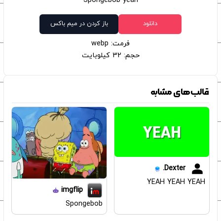
Spongebob yeah
دانلود
باز کردن در میم باکس
فرمت: webp
حجم: 32 کیلوبایت
قالب‌های مشابه
Dexter.
YEAH YEAH YEAH
imgflip
Spongebob