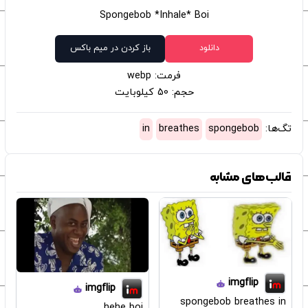
Spongebob *Inhale* Boi
دانلود
باز کردن در میم باکس
فرمت: webp
حجم: 50 کیلوبایت
تگ‌ها:
spongebob
breathes
in
قالب‌های مشابه
imgflip
imgflip
spongebob breathes in
hehe boi