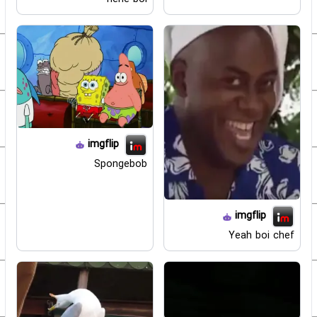
imgflip
Spongebob
imgflip
Yeah boi chef