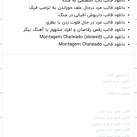
دانلود قالب باب اسفنجی له شده
دانلود قالب مرد درحال علف خوراندن به ترامپ فیک
دانلود قالب داریوش اقبالی در جنگ
دانلود قالب مرد در حال فلوت زدن با بطری
دانلود قالب رقص رقاصان و افراد مشهور با آهنگ نیگر
دانلود قالب Montagem Chateado (slowed)
دانلود قالب Montagem Chateado
صفحات اصلی
جستجوی قالب
دانلود میم باکس
درباره
مقایسه امکانات
دسته بندی قالب‌ها
قالب‌ های میم جدید
قالب‌ های میم منتخب
قالب‌ های میم ویدیویی
قالب‌ های میم صوتی
قالب‌ های میم ایرانی