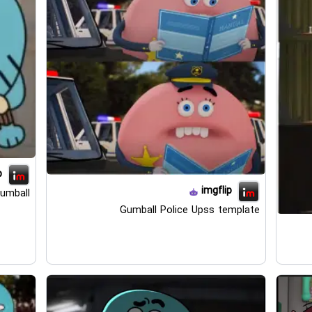
p
imgflip
umball
Gumball Police Upss template