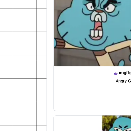
imgfli
Angry G