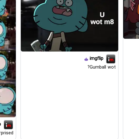
imgflip
Gumball wot?
p
rprised