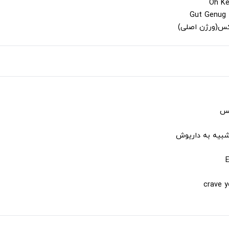
لکس(ورژن اصلی)
کس
شبیه به داریوش