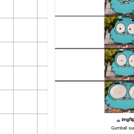
imgfli
Gumball su