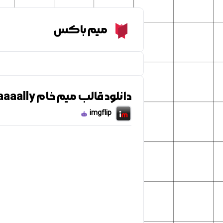
Meme Box
میم باکس
دانلود قالب میم خام Gumball-Reeaaaally?
imgflip