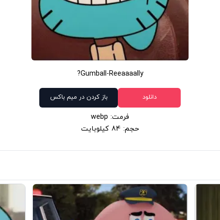
Gumball-Reeaaaally?
دانلود
باز کردن در میم باکس
فرمت: webp
حجم: 84 کیلوبایت