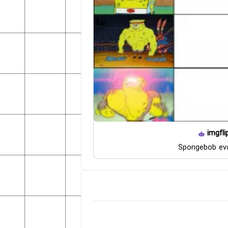
imgfli
Spongebob evo