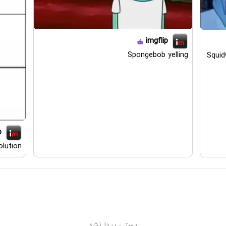
imgflip
Spongebob yelling
Squid
p
lution
پستی پیدا نشد