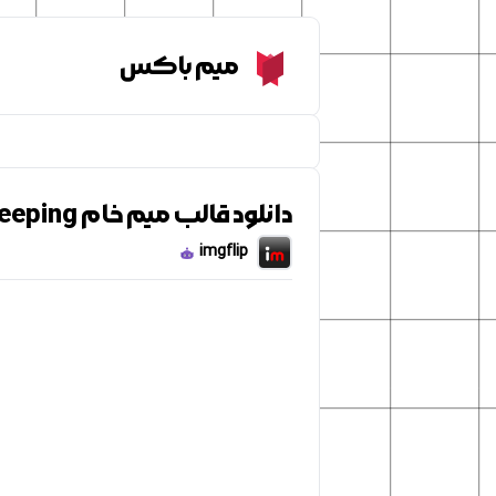
Meme Box
میم باکس
دانلود قالب میم خام spongebob sleeping
imgflip