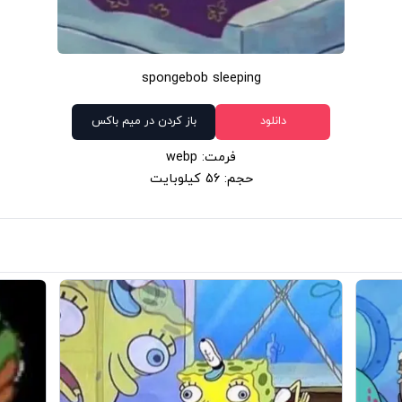
spongebob sleeping
دانلود
باز کردن در میم باکس
فرمت: webp
حجم: 56 کیلوبایت