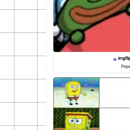
imgfli
Pepe