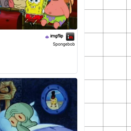
imgflip
Spongebob