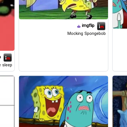
imgflip
Mocking Spongebob
p
 sleep