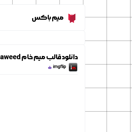
Meme Box
میم باکس
دانلود قالب میم خام Spongebob and Patrick Seaweed
imgflip