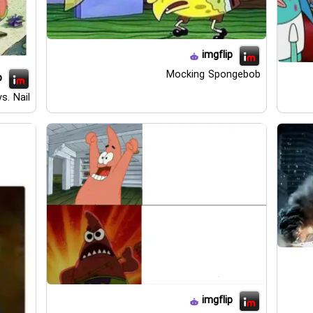
imgflip
Mocking Spongebob
p
s. Nail
imgflip