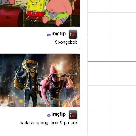
imgflip
Spongebob
imgflip
badass spongebob & patrick