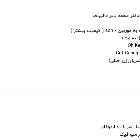
دکتر محمد باقر قالیباف
s ( کیفیت بیشتر )
(متفاوت)
لکس(ورژن اصلی)
باز شریف و اردوغان
ترامپ فیک