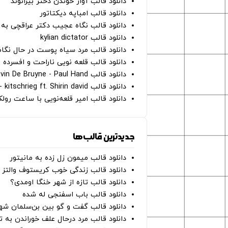
دانلود قالب آواز خوندن دختر بیرانوند
دانلود قالب امباپه دیکتاتور
دانلود قالب نگاه عجیب دکتر عراقچی به 
دانلود قالب kylian dictator
دانلود قالب مرد سیاه پوست در حال نگاه به دوربین - on
دانلود قالب قلعه نویی ناراحت و افسرده 
دانلود قالب Oh Kevin De Bruyne - Paul Hand
دانلود قالب Gut Genug - kitschrieg ft. Shirin david
دانلود قالب امیر قلعه‌نویی با ساعت رو
جدیدترین قالب‌ها
دانلود قالب میمون زل زده به مانیتور
دانلود قالب زندگی خوب کریستوف والتز
دانلود قالب تازه از شهر خنگا اومدی؟
دانلود قالب باب اسفنجی له شده
دانلود قالب گفت و گو بین بن‌سلمان شه
دانلود قالب مرد درحال علف خوراندن به 