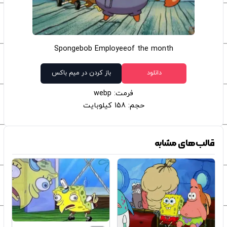
Spongebob Employeeof the month
دانلود
باز کردن در میم باکس
فرمت: webp
حجم: 158 کیلوبایت
قالب‌های مشابه