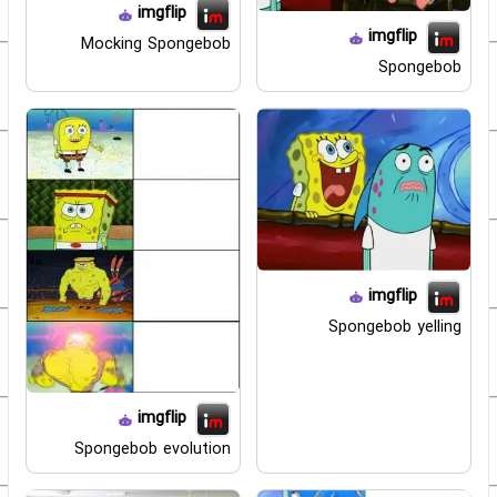
imgflip
imgflip
Mocking Spongebob
Spongebob
imgflip
Spongebob yelling
imgflip
Spongebob evolution